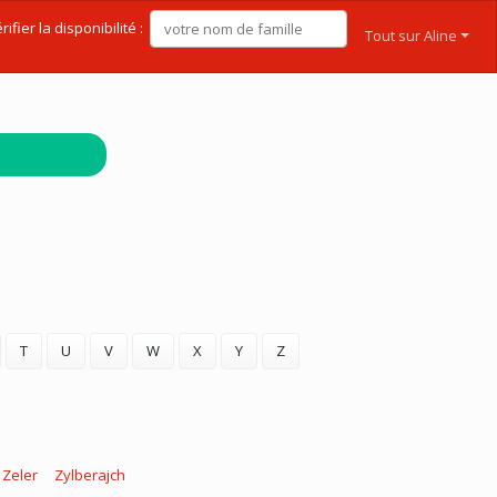
rifier la disponibilité :
Tout sur Aline
T
U
V
W
X
Y
Z
Zeler
Zylberajch