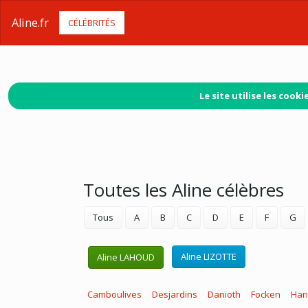
Aline.fr
CÉLÉBRITÉS
Le site utilise les coo
Toutes les Aline célèbres
Tous
A
B
C
D
E
F
G
Aline LIZOTTE
Aline LAHOUD
Camboulives
Desjardins
Danioth
Focken
Han