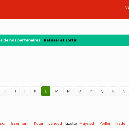
Vé
kies de nos partenaires.
Refuser et sortir
H
I
J
K
L
M
N
O
P
Q
R
S
son
Issermann
Kutan
Lahoud
Lizotte
Mayrisch
Pailler
Trede